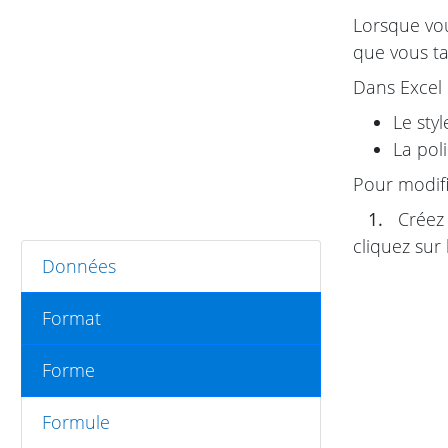
Lorsque vou
que vous ta
Dans Excel 
Le sty
La pol
Pour modifi
1.
Créez 
cliquez sur 
Données
Format
Forme
Formule