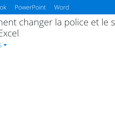
ook
PowerPoint
Word
nt changer la police et le s
Excel
5