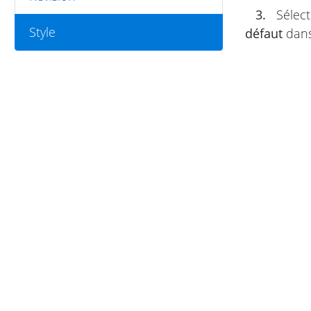
3.
Sélect
Style
défaut
dans