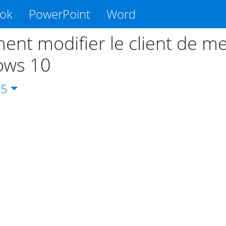
ook
PowerPoint
Word
nt modifier le client de me
ows 10
65