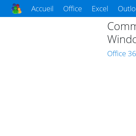
Accueil
Office
Excel
Outl
Comme
Wind
Office
3