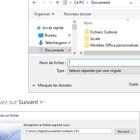
uez sur
Suivant >
: