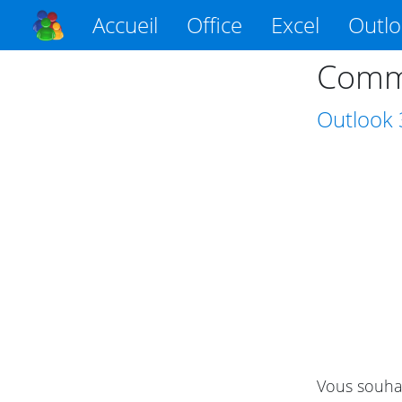
Accueil
Office
Excel
Outl
Comme
Outlook
Vous souhai