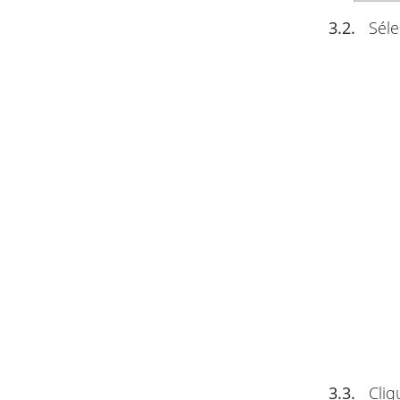
3.2.
Séle
3.3.
Cliq