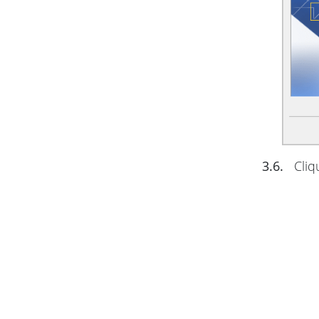
3.6.
Cliq