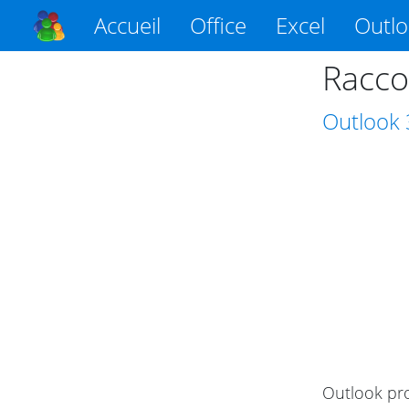
Accueil
Office
Excel
Outl
Racco
Outlook
Outlook pro