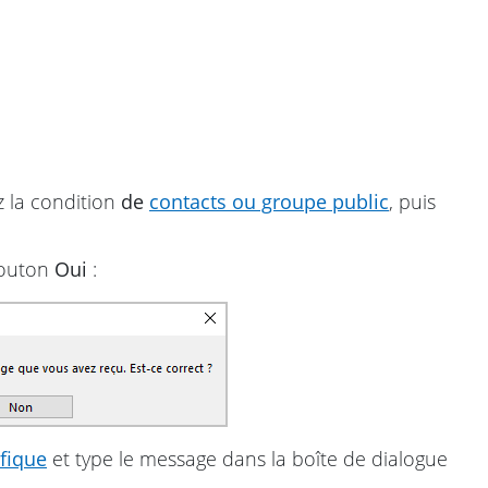
z la condition
de
contacts ou groupe public
, puis
 bouton
Oui
:
fique
et type le message dans la boîte de dialogue