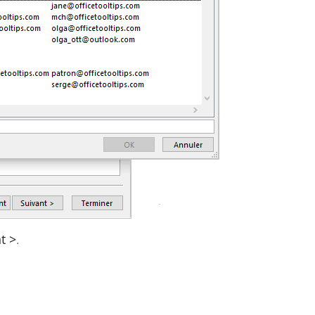
t >
.