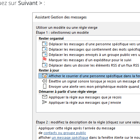
quez sur
Suivant >
: