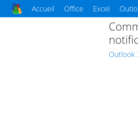
Accueil
Office
Excel
Outl
Comme
notif
Outlook