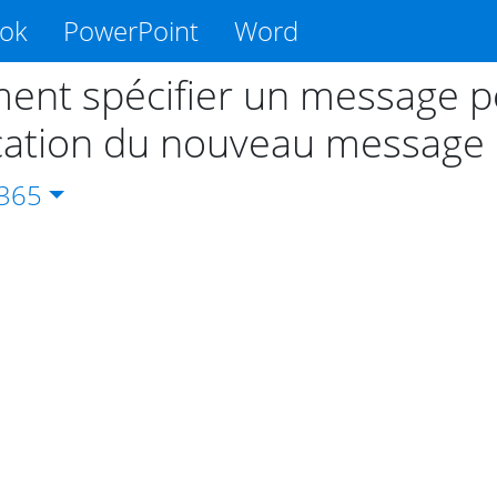
ook
PowerPoint
Word
nt spécifier un message pe
ication du nouveau message
365