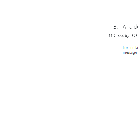
3.
À l’ai
message d’o