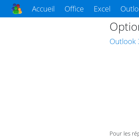
Accueil
Office
Excel
Outl
Optio
Outlook
Pour les rép