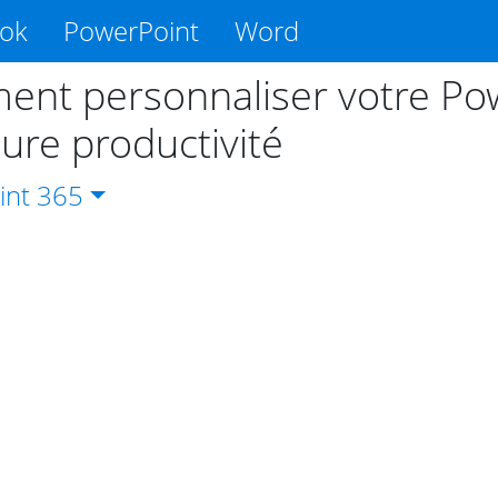
ook
PowerPoint
Word
nt personnaliser votre Pow
eure productivité
int
365