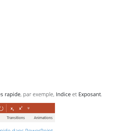
s rapide
, par exemple,
Indice
et
Exposant
.
apide dans PowerPoint
.