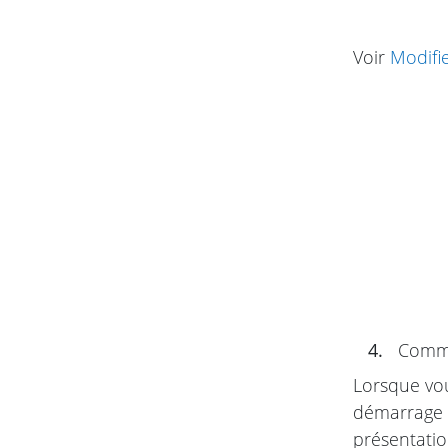
Voir
Modifi
4.
Commen
Lorsque vou
démarrage s
présentatio