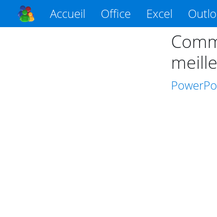
Accueil
Office
Excel
Outl
Comme
meill
PowerPo