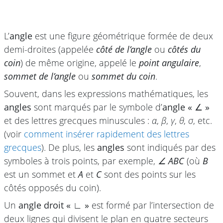
L’
angle
est une figure géométrique formée de deux
demi-droites (appelée
côté de l’angle
ou
côtés du
coin
) de même origine, appelé le
point angulaire
,
sommet de l’angle
ou
sommet du coin
.
Souvent, dans les expressions mathématiques, les
angles
sont marqués par le symbole d’
angle « ∠ »
et des lettres grecques minuscules :
α
,
β
,
γ
,
θ
,
σ
, etc.
(voir
comment insérer rapidement des lettres
grecques
). De plus, les
angles
sont indiqués par des
symboles à trois points, par exemple,
∠ ABC
(où
B
est un sommet et
A
et
C
sont des points sur les
côtés opposés du coin).
Un
angle droit « ∟ »
est formé par l’intersection de
deux lignes qui divisent le plan en quatre secteurs