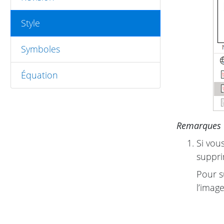
Style
Symboles
Équation
Remarques
Si vou
suppri
Pour s
l’imag