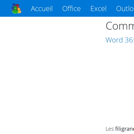
Accueil
Office
Excel
Outl
Comme
Word
36
Les
filigran