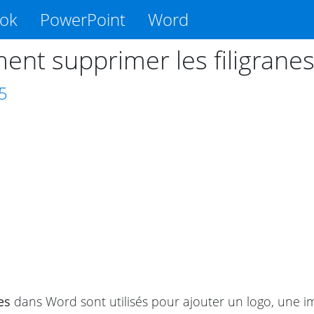
ook
PowerPoint
Word
nt supprimer les filigrane
5
es
dans Word sont utilisés pour ajouter un logo, une i