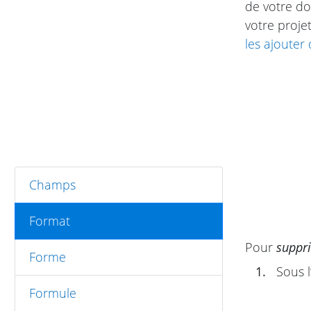
de votre do
votre proje
les ajouter
Champs
Format
Pour
suppr
Forme
1.
Sous l
Formule