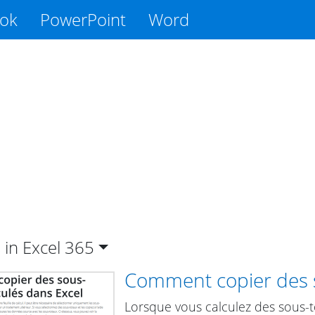
ook
PowerPoint
Word
in Excel
365
Comment copier des s
Lorsque vous calculez des sous-tot