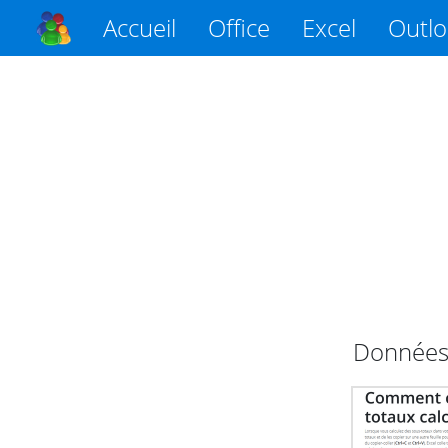
Accueil
Office
Excel
Outl
Données 