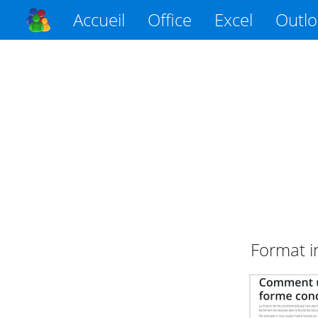
Accueil
Office
Excel
Outl
Format i