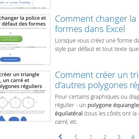
Comment changer la po
formes dans Excel
Lorsque vous créez une forme dans
style par défaut et tout texte que
Comment créer un tria
d’autres polygones ré
Pour certains graphiques ou dia
régulier - un
polygone équiangle
équilatéral
(tous les côtés ont l
carré
, etc.
Première
Précédente
1
2
3
4