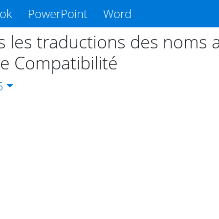
ook
PowerPoint
Word
s les traductions des noms a
e Compatibilité
5