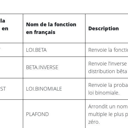
la
Nom de la fonction
n en
Description
en français
T
LOI.BETA
Renvoie la fonct
Renvoie l’invers
BETA.INVERSE
distribution bêta 
Renvoie la probab
ST
LOI.BINOMIALE
loi binomiale.
Arrondit un nom
PLAFOND
multiple le plus 
zéro.