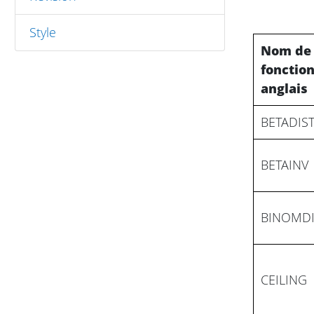
Style
Nom de 
fonctio
anglais
BETADIS
BETAINV
BINOMDI
CEILING