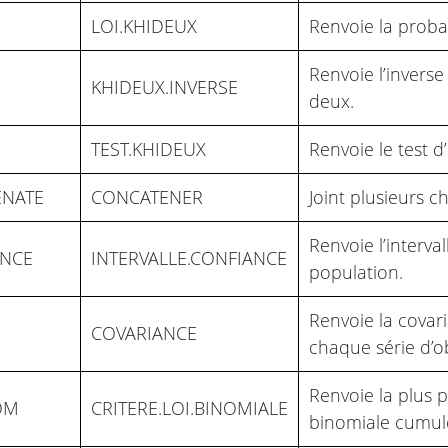
LOI.KHIDEUX
Renvoie la probab
Renvoie l’inverse 
KHIDEUX.INVERSE
deux.
TEST.KHIDEUX
Renvoie le test 
ENATE
CONCATENER
Joint plusieurs c
Renvoie l’interv
ENCE
INTERVALLE.CONFIANCE
population.
Renvoie la covar
COVARIANCE
chaque série d’o
Renvoie la plus p
OM
CRITERE.LOI.BINOMIALE
binomiale cumulé