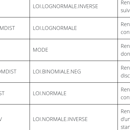
Renv
LOI.LOGNORMALE.INVERSE
sui
Renv
MDIST
LOI.LOGNORMALE
con
Ren
MODE
don
Renv
OMDIST
LOI.BINOMIALE.NEG
disc
Renv
ST
LOI.NORMALE
con
Ren
V
LOI.NORMALE.INVERSE
d’u
sta