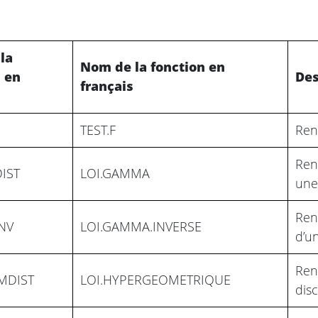
la
Nom de la fonction en
n en
Des
français
TEST.F
Renv
Renv
IST
LOI.GAMMA
une
Ren
NV
LOI.GAMMA.INVERSE
d’u
Renv
MDIST
LOI.HYPERGEOMETRIQUE
dis