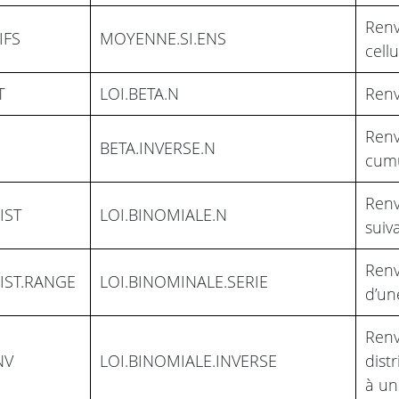
Renv
IFS
MOYENNE.SI.ENS
cell
T
LOI.BETA.N
Renv
Renv
BETA.INVERSE.N
cumu
Renv
IST
LOI.BINOMIALE.N
suiv
Renv
IST.RANGE
LOI.BINOMINALE.SERIE
d’un
Renv
NV
LOI.BINOMIALE.INVERSE
dist
à un