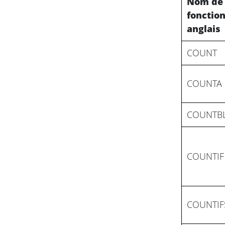
Nom de 
fonctio
anglais
COUNT
COUNTA
COUNTB
COUNTIF
COUNTIF