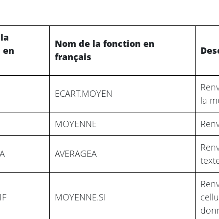
la
Nom de la fonction en
n en
Des
français
Renv
ECART.MOYEN
la m
MOYENNE
Renv
Renv
A
AVERAGEA
text
Renv
IF
MOYENNE.SI
cell
donn