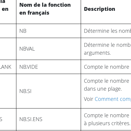
la
Nom de la fonction
n en
Description
en français
NB
Détermine les nomb
Détermine le nombre
NBVAL
arguments.
LANK
NB.VIDE
Compte le nombre d
Compte le nombre d
dans une plage.
NB.SI
Voir
Comment compte
Compte le nombre de
S
NB.SI.ENS
à plusieurs critères.