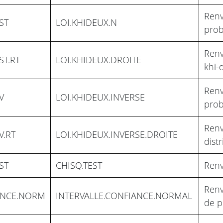
Renv
ST
LOI.KHIDEUX.N
prob
Renv
ST.RT
LOI.KHIDEUX.DROITE
khi-
Renv
V
LOI.KHIDEUX.INVERSE
prob
Renv
V.RT
LOI.KHIDEUX.INVERSE.DROITE
dist
ST
CHISQ.TEST
Renv
Renv
ENCE.NORM
INTERVALLE.CONFIANCE.NORMAL
de p