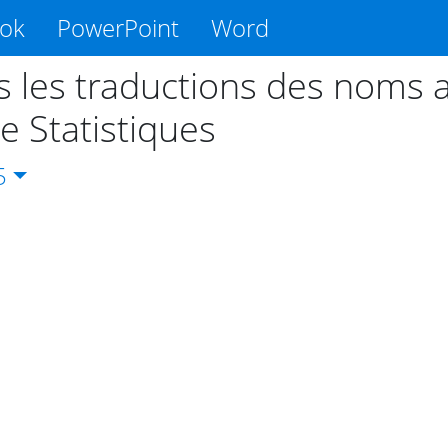
ook
PowerPoint
Word
s les traductions des noms a
e Statistiques
5