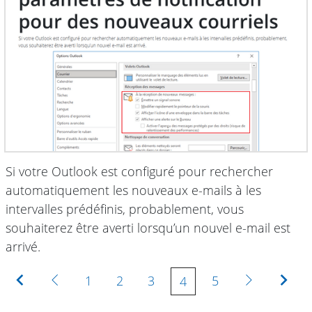
Si votre Outlook est configuré pour rechercher
automatiquement les nouveaux e-mails à les
intervalles prédéfinis, probablement, vous
souhaiterez être averti lorsqu’un nouvel e-mail est
arrivé.
Première
Précédente
Suivante
Der
1
2
3
5
4