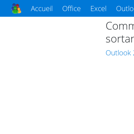
Accueil
Office
Excel
Outl
Comme
sorta
Outlook