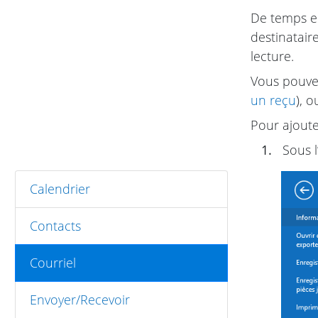
De temps en
destinatair
lecture.
Vous pouvez
un reçu
), 
Pour ajout
1.
Sous l
Calendrier
Contacts
Courriel
Envoyer/Recevoir