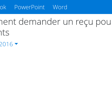
ook
PowerPoint
Word
nt demander un reçu pour
nts
2016