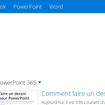
ook
PowerPoint
Word
 PowerPoint
365
Comment faire un des
Aujourd’hui, il est très courant d’