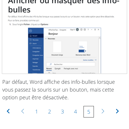
Par défaut, Word affiche des info-bulles lorsque
vous passez la souris sur un bouton, mais cette
option peut être désactivée.
Première
Précédente
Suivante
Der
1
2
3
4
5