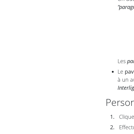
“parag
Les
pa
Le
pav
à un a
Interli
Person
1.
Clique
2.
Effect