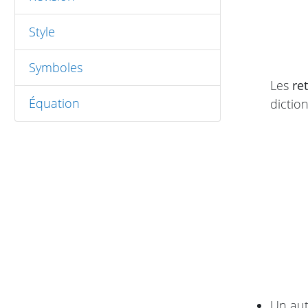
Style
Symboles
Les
re
Équation
dictio
Un aut