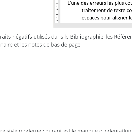
traits négatifs
utilisés dans le
Bibliographie
, les
Référe
nnaire et les notes de bas de page.
re style moderne courant est le manque d’indentation e