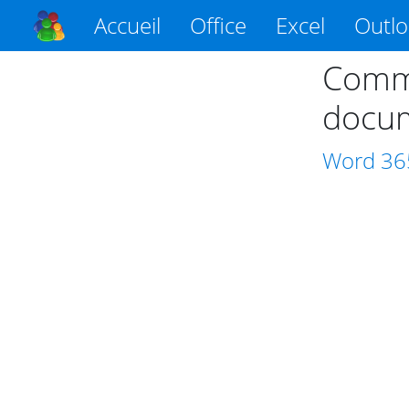
Accueil
Office
Excel
Outl
Comme
docu
Word
36