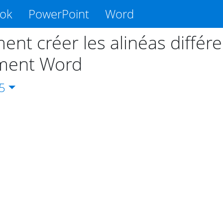
ook
PowerPoint
Word
nt créer les alinéas différe
ment Word
5