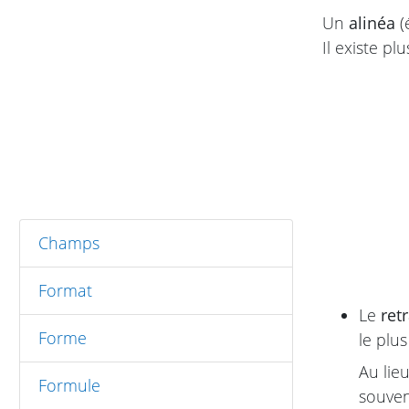
Un
alinéa
(
Il existe p
Champs
Format
Le
ret
Forme
le plu
Au lie
Formule
souven