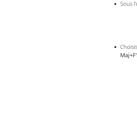
Sous l
Choisi
Maj+F