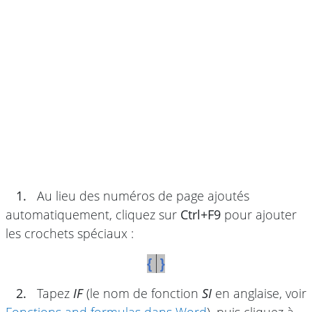
1.
Au lieu des numéros de page ajoutés
automatiquement, cliquez sur
Ctrl+F9
pour ajouter
les crochets spéciaux :
2.
Tapez
IF
(le nom de fonction
SI
en anglaise, voir
Fonctions and formulas dans Word
), puis cliquez à