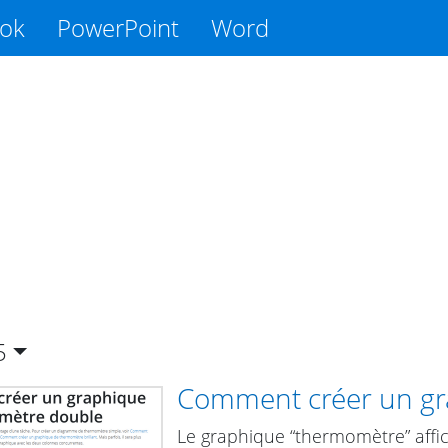
ook
PowerPoint
Word
5
Comment créer un gr
Le graphique “thermomètre” affi