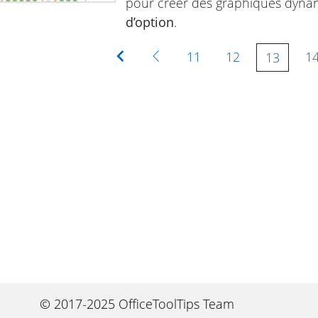
pour créer des graphiques dynam
d’option
.
Première
Précédente
11
12
1
13
© 2017-2025 OfficeToolTips Team