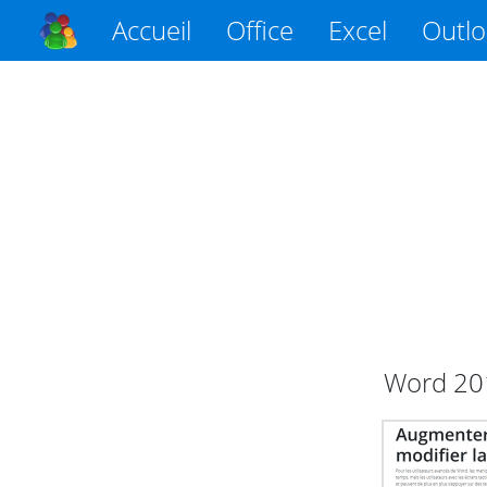
Accueil
Office
Excel
Outl
Word
20