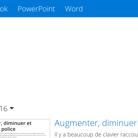
ook
PowerPoint
Word
16
Augmenter, diminuer e
Il y a beaucoup de clavier raccou