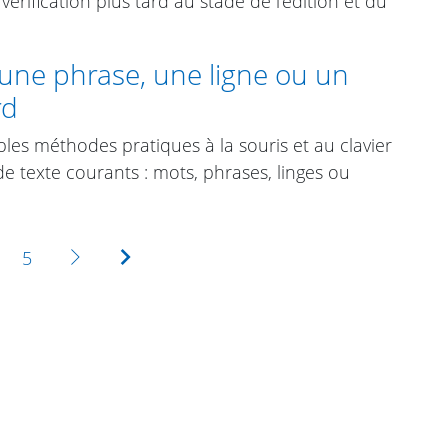
vérification plus tard au stade de l’édition et du
 une phrase, une ligne ou un
rd
les méthodes pratiques à la souris et au clavier
e texte courants : mots, phrases, linges ou
Suivante
Dernière
5