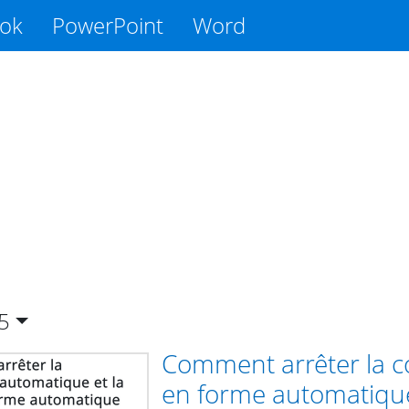
ook
PowerPoint
Word
5
Comment arrêter la co
en forme automatiqu