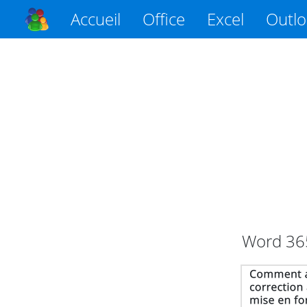
Accueil
Office
Excel
Outl
Word
36