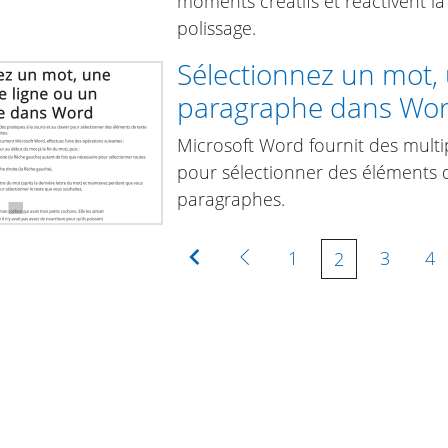
moments créatifs et réactivent la 
polissage.
Sélectionnez un mot,
paragraphe dans Wo
Microsoft Word fournit des multip
pour sélectionner des éléments d
paragraphes.
Première
Précédente
1
3
4
2