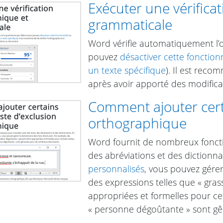
Exécuter une vérifica
grammaticale
Word vérifie automatiquement l’
pouvez
désactiver cette fonction
un texte spécifique
). Il est reco
après avoir apporté des modific
Comment ajouter certa
orthographique
Word fournit de nombreux fonctio
des abréviations et des dictionna
personnalisés
, vous pouvez gérer
des expressions telles que « gra
appropriées et formelles pour cert
« personne dégoûtante » sont 